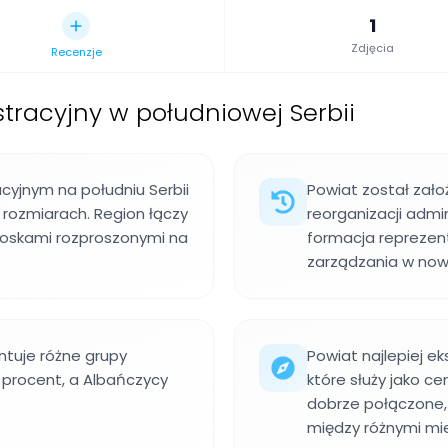
1
Zdjęcia
Recenzje
tracyjny w południowej Serbii
cyjnym na południu Serbii
Powiat został zało
 rozmiarach. Region łączy
reorganizacji admin
wioskami rozproszonymi na
formacja reprezent
zarządzania w now
tuje różne grupy
Powiat najlepiej ek
 procent, a Albańczycy
które służy jako c
dobrze połączone,
między różnymi mi