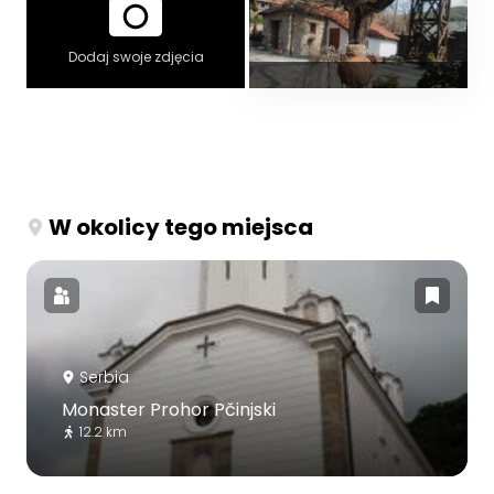
Dodaj swoje zdjęcia
W okolicy tego miejsca
Serbia
Monaster Prohor Pčinjski
12.2 km