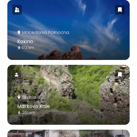
Macedonia Północna
Kokino
17.3 km
Serbia
Markovo Kale
20.1 km