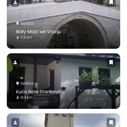
Serbia
Biały Most we Vranju
17.8 km
Serbia
Kuća Bore Stankovića
16.4 km