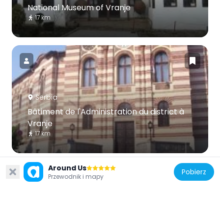
National Museum of Vranje
17 km
Serbia
Bâtiment de l'Administration du district à
Vranje
17 km
Around Us
Pobierz
Przewodnik i mapy
Serbia