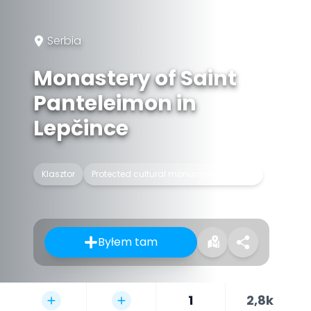
Serbia
Monastery of Saint
Panteleimon in
Lepčince
Klasztor
Protected cultural monument in Serbia
Byłem tam
1
2,8k