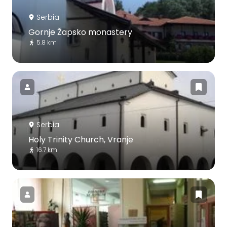
Serbia
Gornje Žapsko monastery
5.8 km
Serbia
Holy Trinity Church, Vranje
16.7 km