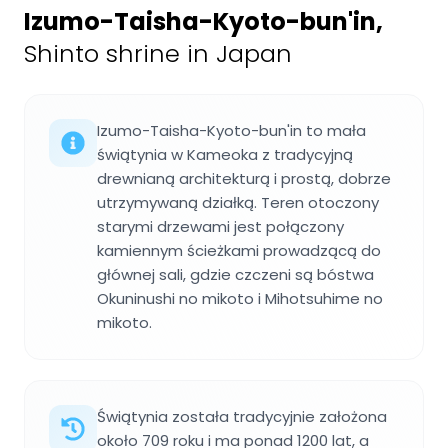
Izumo-Taisha-Kyoto-bun'in
,
Shinto shrine in Japan
Izumo-Taisha-Kyoto-bun'in to mała
świątynia w Kameoka z tradycyjną
drewnianą architekturą i prostą, dobrze
utrzymywaną działką. Teren otoczony
starymi drzewami jest połączony
kamiennym ścieżkami prowadzącą do
głównej sali, gdzie czczeni są bóstwa
Okuninushi no mikoto i Mihotsuhime no
mikoto.
Świątynia została tradycyjnie założona
około 709 roku i ma ponad 1200 lat, a