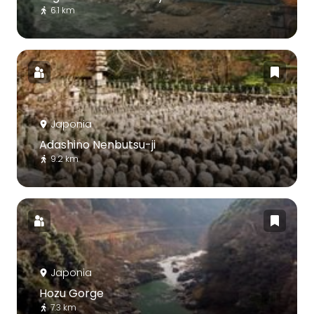
6.1 km
Japonia
Adashino Nenbutsu-ji
9.2 km
Japonia
Hozu Gorge
7.3 km