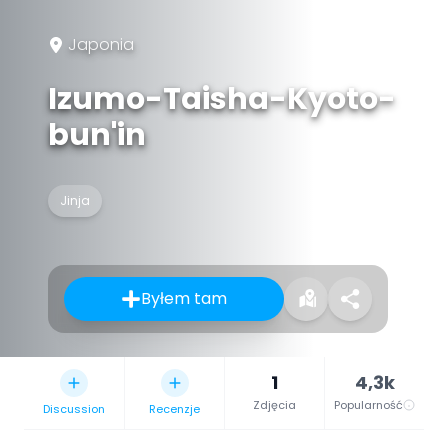
Japonia
Izumo-Taisha-Kyoto-
bun'in
Jinja
Byłem tam
1
4,3k
Zdjęcia
Popularność
Discussion
Recenzje