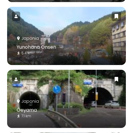
Japonia
Yunohana Onsen
5.4 km
Japonia
Ōeyama
7.1 km