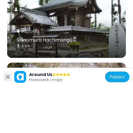
Japonia
Shinomura Hachimangū
4 km
Around Us
Pobierz
Przewodnik i mapy
Japonia
Shōji-ji
9 km