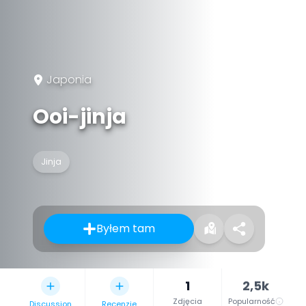
Japonia
Ooi-jinja
Jinja
Byłem tam
1
2,5k
Zdjęcia
Popularność
Discussion
Recenzje