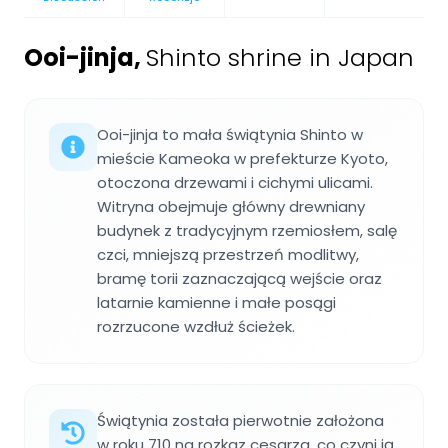
Ooi-jinja
,
Shinto shrine in Japan
Ooi-jinja to mała świątynia Shinto w
mieście Kameoka w prefekturze Kyoto,
otoczona drzewami i cichymi ulicami.
Witryna obejmuje główny drewniany
budynek z tradycyjnym rzemiosłem, salę
czci, mniejszą przestrzeń modlitwy,
bramę torii zaznaczającą wejście oraz
latarnie kamienne i małe posągi
rozrzucone wzdłuż ścieżek.
Świątynia została pierwotnie założona
w roku 710 na rozkaz cesarza, co czyni ją