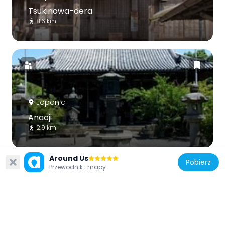
Tsukinowa-dera
8.6 km
Japonia
Anaoji
2.9 km
Around Us
Pobierz
Przewodnik i mapy
Japonia
Ōeyama