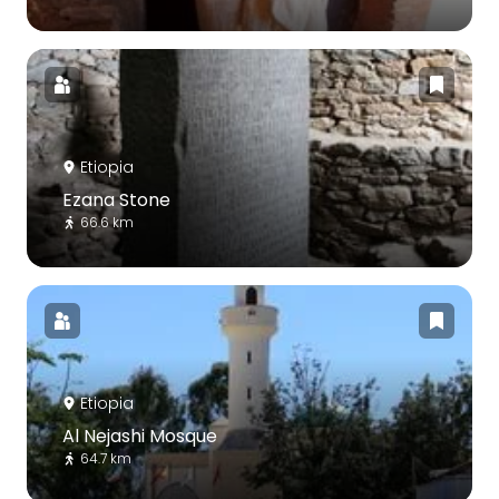
Etiopia
Ezana Stone
66.6 km
Etiopia
Al Nejashi Mosque
64.7 km