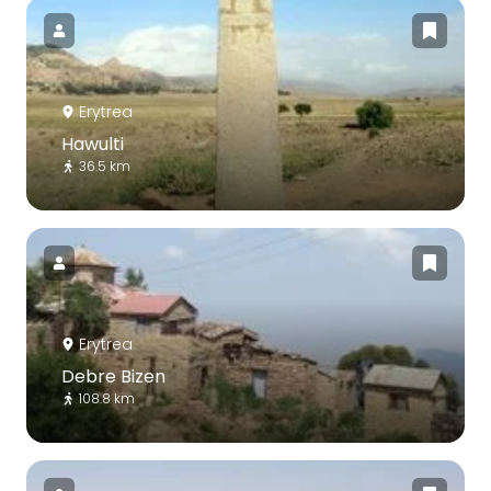
Erytrea
Hawulti
36.5 km
Erytrea
Debre Bizen
108.8 km