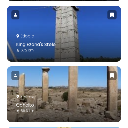
Etiopia
King Ezana's Stele
67.2 km
Erytrea
Qohaito
56.6 km