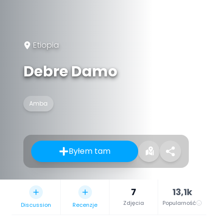
Etiopia
Debre Damo
Amba
Byłem tam
7
13,1k
Zdjęcia
Popularność
Discussion
Recenzje