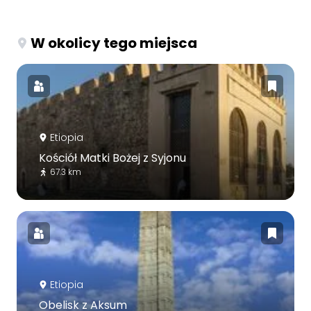
W okolicy tego miejsca
Etiopia
Kościół Matki Bożej z Syjonu
67.3 km
Etiopia
Obelisk z Aksum