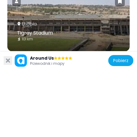
Etiopia
Tigray Stadium
101 km
Around Us
Pobierz
Przewodnik i mapy
Etiopia
Wukro Chirkos
72.3 km