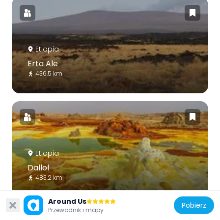
Etiopia
Erta Ale
436.5 km
Etiopia
Dallol
483.2 km
Around Us
Pobierz
Przewodnik i mapy