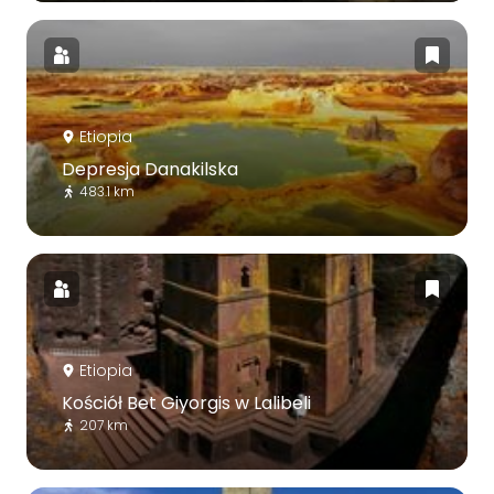
Etiopia
Depresja Danakilska
483.1 km
Etiopia
Kościół Bet Giyorgis w Lalibeli
207 km