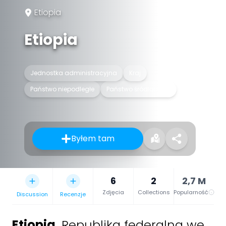
Etiopia
Etiopia
Jednostka administracyjna
Kraj
Państwo niepodległe
Państwo śródlądowe
Byłem tam
6
2
2,7 M
Zdjęcia
Collections
Popularność
Discussion
Recenzje
Etiopia
,
Republika federalna we