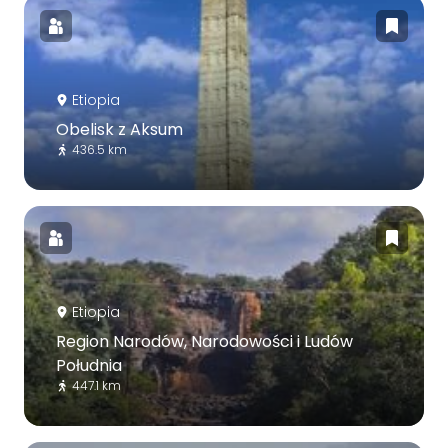
Etiopia
Obelisk z Aksum
436.5 km
Etiopia
Region Narodów, Narodowości i Ludów
Południa
447.1 km