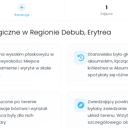
1
Zdjęcia
Recenzje
iczne w Regionie Debub, Erytrea
 na wysokim płaskowyżu w
Stanowisko było 
wysokości. Miejsce
aksumickim, łącząc
amienie i wyryte w skale
królestwa w Aksum.
.
spotykały się różn
zucone po terenie
Zwiedzający powinn
 swoje bóstwa i wyrażali
byłoby zwiedzanie
ca były dla nich
układ terenu. Wizy
ary.
szczegółowego obs