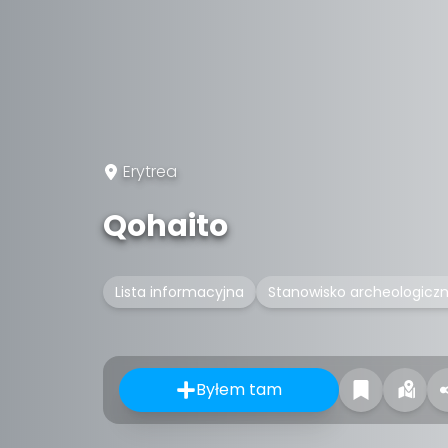
Erytrea
Qohaito
Lista informacyjna
Stanowisko archeologicz
Byłem tam