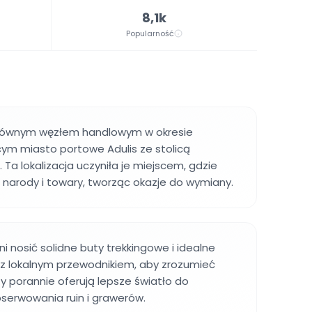
8,1k
Popularność
głównym węzłem handlowym w okresie
ym miasto portowe Adulis ze stolicą
 Ta lokalizacja uczyniła je miejscem, gdzie
e narody i towary, tworząc okazje do wymiany.
i nosić solidne buty trekkingowe i idealne
 z lokalnym przewodnikiem, aby zrozumieć
ty porannie oferują lepsze światło do
erwowania ruin i grawerów.