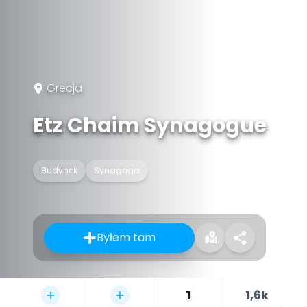
Grecja
Etz Chaim Synagogue
Budynek
Synagoga
Byłem tam
1
1,6k