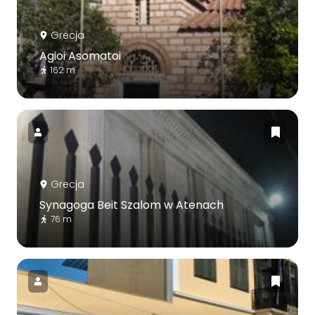
Grecja
Agioi Asomatoi
162 m
Grecja
Synagoga Beit Szalom w Atenach
76 m