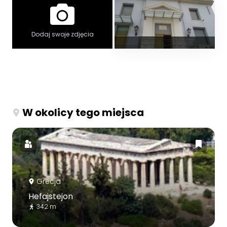
Dodaj swoje zdjęcia
W okolicy tego miejsca
Grecja
Hefajstejon
342 m