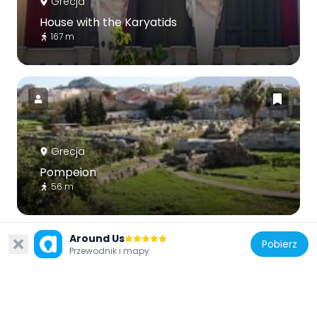
Grecja
House with the Karyatids
167 m
Grecja
Pompeion
56 m
Around Us
Pobierz
Przewodnik i mapy
Grecja