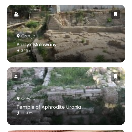
Grecja
Portyk Malowany
345 m
Grecja
Temple of Aphrodite Urania
309 m