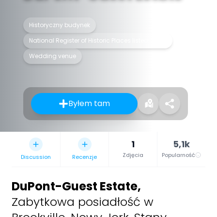
Historyczny budynek
National Register of Historic Places listed place
Wedding venue
Byłem tam
1
5,1k
Zdjęcia
Popularność
Discussion
Recenzje
DuPont-Guest Estate
,
Zabytkowa posiadłość w