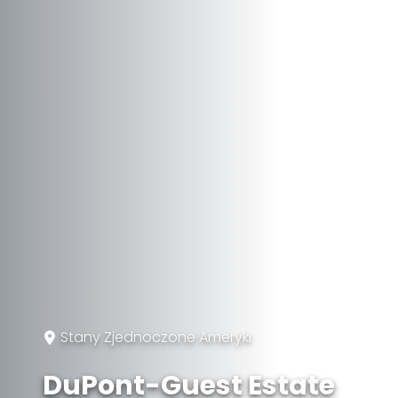
Stany Zjednoczone Ameryki
DuPont-Guest Estate