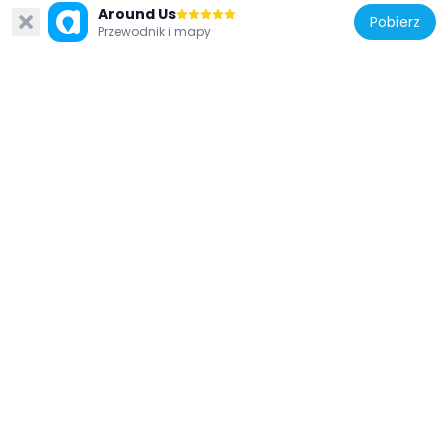
Around Us
Pobierz
Przewodnik i mapy
Stany Zjednoczone Ameryki
Ellen E. Ward Memorial Clock Tower
3.2 km
Stany Zjednoczone Ameryki
Willowmere
2.8 km