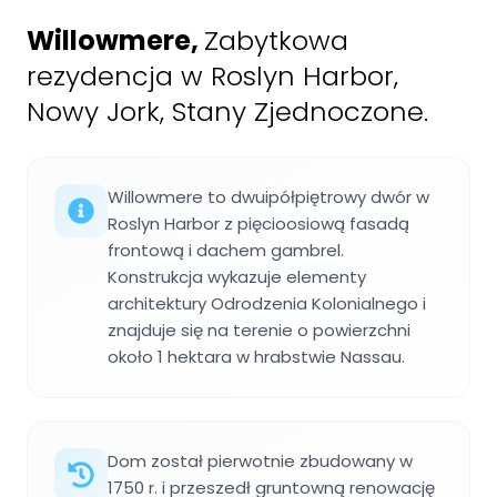
Willowmere
,
Zabytkowa
rezydencja w Roslyn Harbor,
Nowy Jork, Stany Zjednoczone.
Willowmere to dwuipółpiętrowy dwór w
Roslyn Harbor z pięcioosiową fasadą
frontową i dachem gambrel.
Konstrukcja wykazuje elementy
architektury Odrodzenia Kolonialnego i
znajduje się na terenie o powierzchni
około 1 hektara w hrabstwie Nassau.
Dom został pierwotnie zbudowany w
1750 r. i przeszedł gruntowną renowację