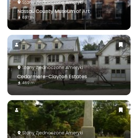
Stany Zjednoczone Ameryki
Nassau County Museum of Art
697 m
Stany Zjednoczone Ameryki
Cedarmere-Clayton Estates
469 m
Stany Zjednoczone Ameryki