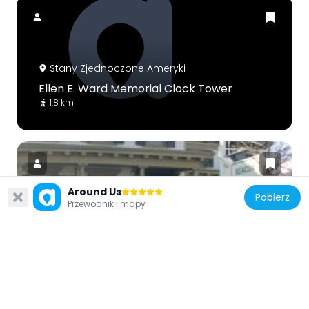
Stany Zjednoczone Ameryki
Ellen E. Ward Memorial Clock Tower
1.8 km
Around Us
Pobierz
Przewodnik i mapy
Stany Zjednoczone Ameryki
Willet Titus House
1.4 km