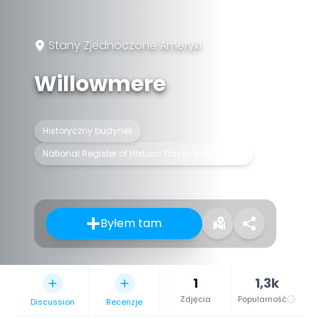
Stany Zjednoczone Ameryki
Willowmere
Historyczny budynek
National Register of Historic Places listed place
Byłem tam
1
1,3k
Zdjęcia
Popularność
Discussion
Recenzje