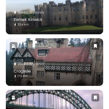
Wielka Brytania
Zamek Alnwick
33.4 km
Wielka Brytania
Cragside
17.9 km