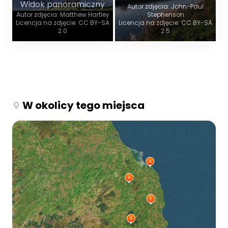
Widok panoramiczny
Autor zdjęcia: John-Paul
Autor zdjęcia: Matthew Hartley
Stephenson
Licencja na zdjęcie: CC BY-SA
Licencja na zdjęcie: CC BY-SA
2.0
2.5
W okolicy tego miejsca