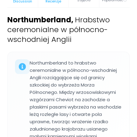
Discussion
Recenzje
Northumberland
,
Hrabstwo
ceremonialne w północno-
wschodniej Anglii
Northumberland to hrabstwo
ceremonialne w północno-wschodniej
Anglii rozciągające się od granicy
szkockiej do wybrzeża Morza
Północnego. Między wrzosowiskowymi
wzgórzami Cheviot na zachodzie a
płaskimi pasami wybrzeża na wschodzie
leżą rozległe lasy i otwarte pola
uprawne, tworząc wrażenie rzadko
zaludnionego krajobrazu usianego
małymi kamiennymi wioskami.