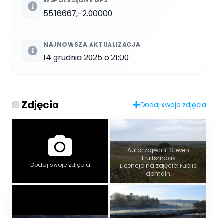
WSPÓŁRZĘDNE GPS
55.16667,-2.00000
NAJNOWSZA AKTUALIZACJA
14 grudnia 2025 o 21:00
Zdjęcia
Dodaj swoje zdjęcia
Autor zdjęcia: Steven
Fruitsmaak
Dodaj swoje zdjęcia
Licencja na zdjęcie: Public
domain