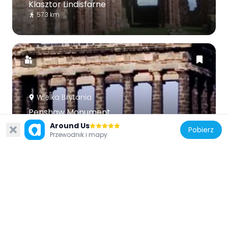
Klasztor Lindisfarne
57.3 km
Wielka Brytania
Penshaw Monument
45.8 km
Around Us
Pobierz
Przewodnik i mapy
Wielka Brytania
Borders of the Roman Empire