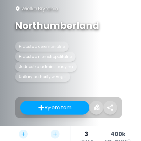
Wielka Brytania
Northumberland
Hrabstwo ceremonialne
Hrabstwo niemetropolitalne
Jednostka administracyjna
Unitary authority w Anglii
Byłem tam
3
400k
Zdjęcia
Popularność