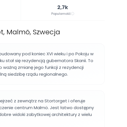
2,7k
Popularność
et, Malmö, Szwecja
budowany pod koniec XVI wieku i po Pokoju w
ku stał się rezydencją gubernatora Skanii. To
o ważną zmianę jego funkcji z rezydencji
alną siedzibę rządu regionalnego.
rzeć z zewnątrz na Stortorget i oferuje
czenie centrum Malmö. Jest łatwo dostępny
dobre widoki zabytkowej architektury z wielu