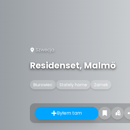
Szwecja
Residenset, Malmö
Biurowiec
Stately home
Zamek
Byłem tam