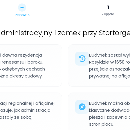
1
Zdjęcia
Recenzje
dministracyjny i zamek przy Stortorg
 i dawna rezydencja
Budynek został wy
 renesansu i baroku.
Rosyldzie w 1658 ro
 o odrębnych cechach
przejście oznaczał
óżne okresy budowy.
prywatnej na oficj
ji regionalnej i oficjalnej
Budynek można obej
zuje, jak administracja i
klasyczne doświad
ostały ze sobą
pieszo i zapewnia 
stron placu.