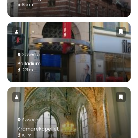
165 m
Szwecja
Palladium
221 m
Szwecja
Krämarekapellet
181 m