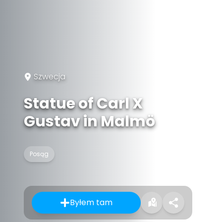
Szwecja
Statue of Carl X
Gustav in Malmö
Posąg
Byłem tam