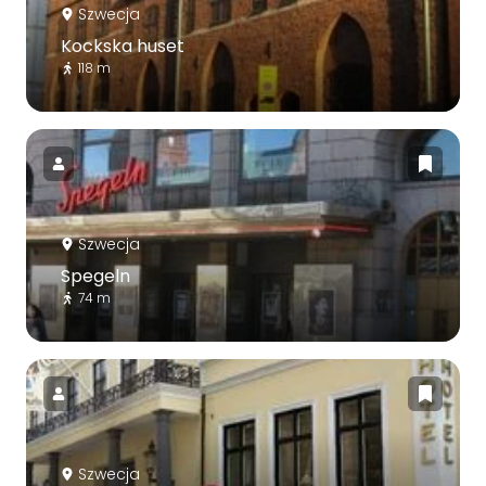
Szwecja
Kockska huset
118 m
Szwecja
Spegeln
74 m
Szwecja