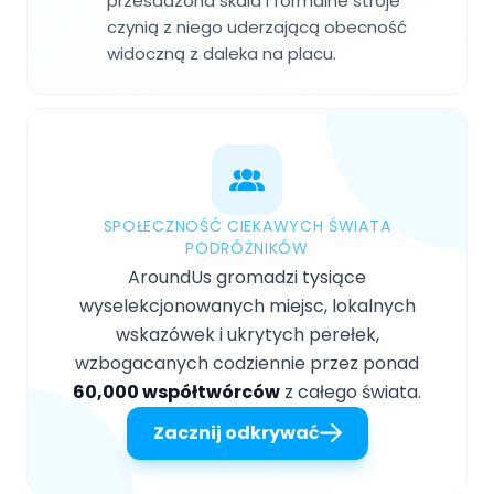
przesadzona skala i formalne stroje
czynią z niego uderzającą obecność
widoczną z daleka na placu.
SPOŁECZNOŚĆ CIEKAWYCH ŚWIATA
PODRÓŻNIKÓW
AroundUs gromadzi tysiące
wyselekcjonowanych miejsc, lokalnych
wskazówek i ukrytych perełek,
wzbogacanych codziennie przez ponad
60,000 współtwórców
z całego świata.
Zacznij odkrywać