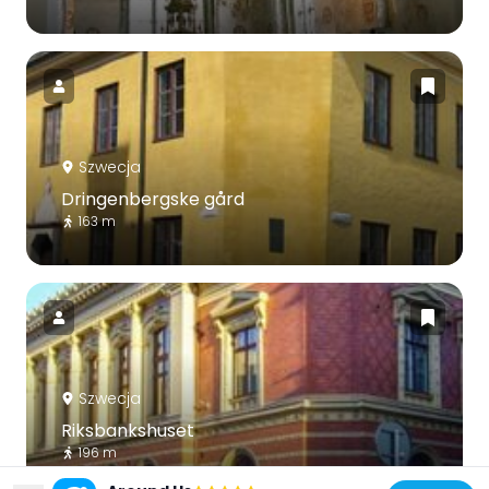
Szwecja
Dringenbergske gård
163 m
Szwecja
Riksbankshuset
196 m