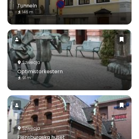
Tunneln
146 m
Szwecja
Optimistorkestern
91 m
Szwecja
Flensburgska huset