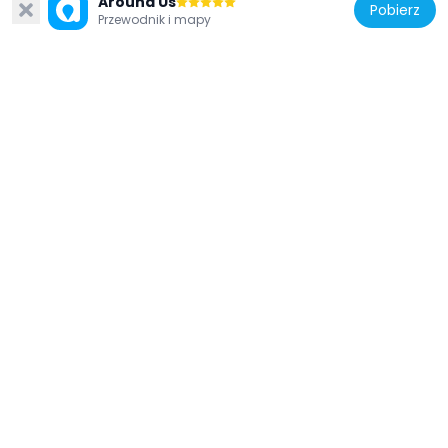
Around Us
Pobierz
Przewodnik i mapy
Szwecja
Rosenvingeska huset
179 m
Szwecja
Faxeska huset
172 m