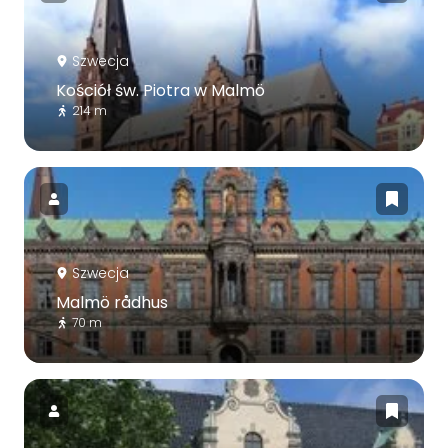
Szwecja
Kościół św. Piotra w Malmö
214 m
Szwecja
Malmö rådhus
70 m