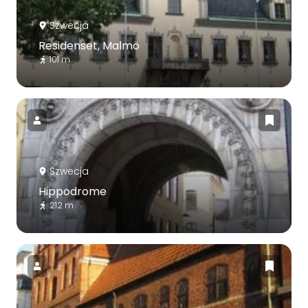
Szwecja
Residenset, Malmö
101 m
Szwecja
Hippodrome
212 m