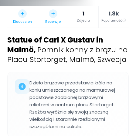
1
1,8k
Zdjęcia
Popularność
Discussion
Recenzje
Statue of Carl X Gustav in
Malmö
,
Pomnik konny z brązu na
Placu Stortorget, Malmö, Szwecja
Dzieło brązowe przedstawia króla na
koniu umieszczonego na marmurowej
podstawie zdobionej brązowymi
reliefami w centrum placu Stortorget.
Rzeźba wyróżnia się swoją znaczną
wielkością i starannie rzeźbionymi
szczegółami na cokole.