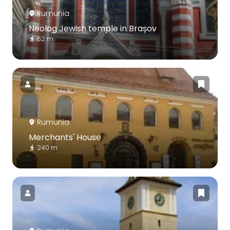
Rumunia
Neolog Jewish temple in Brașov
62 m
Rumunia
Merchants' House
240 m