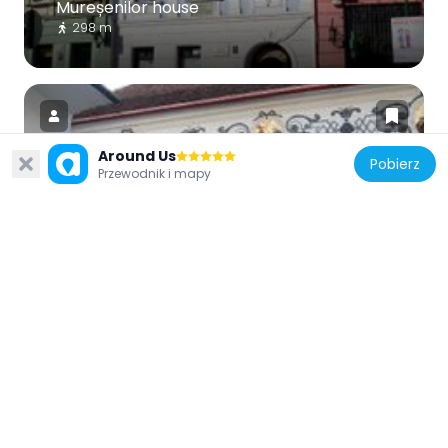
Mureșenilor house
298 m
Around Us
Pobierz
Przewodnik i mapy
Rumunia
Greek Church in Brașov
243 m
Rumunia
Reduta Cultural Center