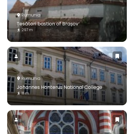
Rumunia
Țesători bastion of Brașov
297 m
Rumunia
Johannes Honterus National College
111 m