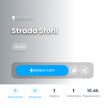
Rumunia
Strada Sforii
Uliczka
Byłem tam
1
1
10,4k
Zdjęcia
Collections
Popularność
Discussion
Recenzje