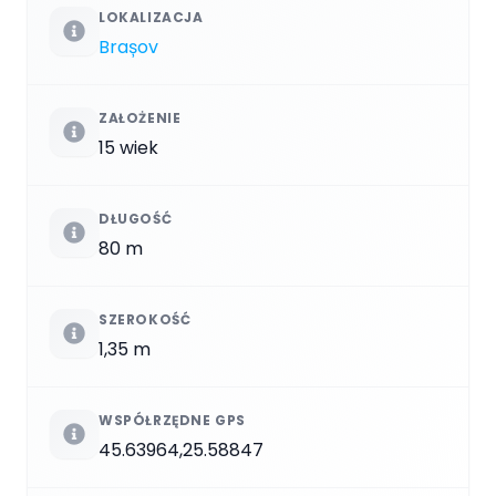
LOKALIZACJA
Brașov
ZAŁOŻENIE
15 wiek
DŁUGOŚĆ
80 m
SZEROKOŚĆ
1,35 m
WSPÓŁRZĘDNE GPS
45.63964,25.58847