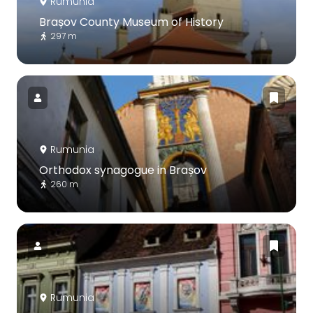
Rumunia
Brașov County Museum of History
297 m
Rumunia
Orthodox synagogue in Brașov
260 m
Rumunia