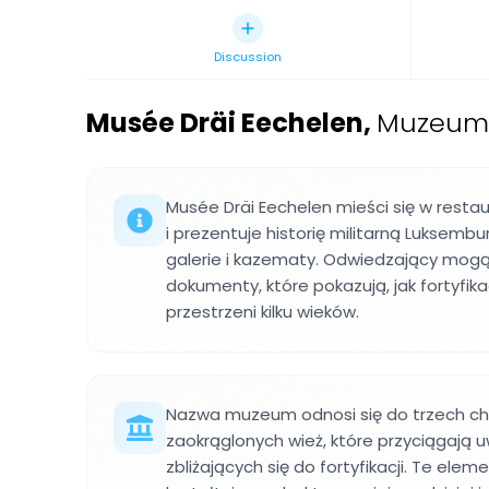
Discussion
Musée Dräi Eechelen
,
Muzeum h
Musée Dräi Eechelen mieści się w rest
i prezentuje historię militarną Luksem
galerie i kazematy. Odwiedzający mogą 
dokumenty, które pokazują, jak fortyfikac
przestrzeni kilku wieków.
Nazwa muzeum odnosi się do trzech ch
zaokrąglonych wież, które przyciągają
zbliżających się do fortyfikacji. Te ele