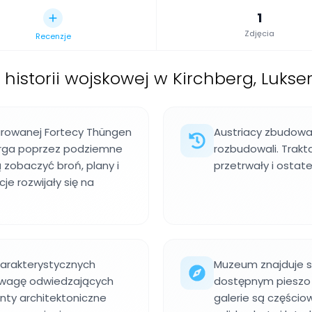
1
Zdjęcia
Recenzje
istorii wojskowej w Kirchberg, Luks
aurowanej Fortecy Thüngen
Austriacy zbudowali
burga poprzez podziemne
rozbudowali. Trakta
zobaczyć broń, plany i
przetrwały i ostat
je rozwijały się na
arakterystycznych
Muzeum znajduje si
 uwagę odwiedzających
dostępnym pieszo 
menty architektoniczne
galerie są częścio