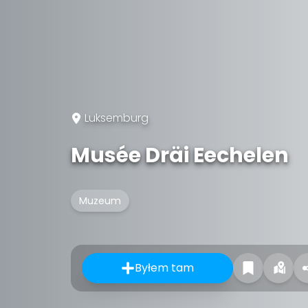
Luksemburg
Musée Dräi Eechelen
Muzeum
Byłem tam