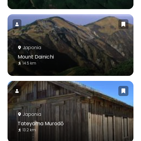
Japonia
Mount Dainichi
14.5 km
Japonia
Tateyama Murodō
13.2 km