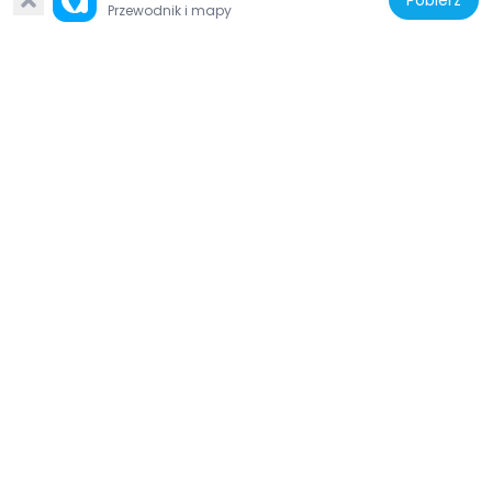
Pobierz
Przewodnik i mapy
Japonia
Mount Tonbi
8.2 km
Japonia
Mount Akaushi
5.3 km