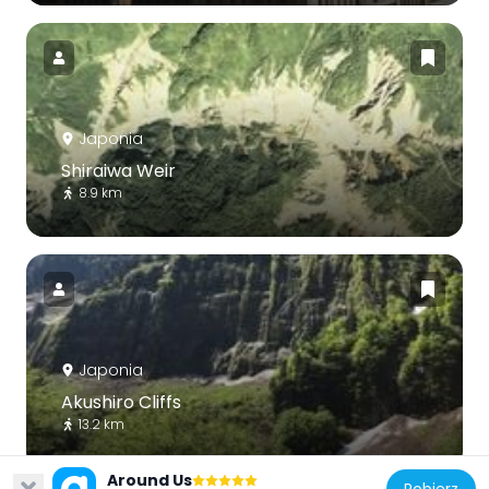
Japonia
Shiraiwa Weir
8.9 km
Japonia
Akushiro Cliffs
13.2 km
Around Us