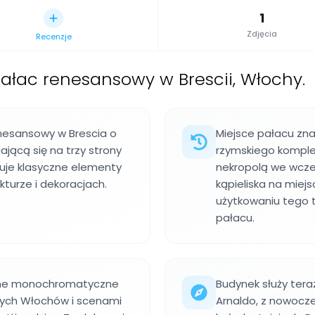
1
Zdjęcia
Recenzje
ałac renesansowy w Brescii, Włochy.
enesansowy w Brescia o
Miejsce pałacu zna
ającą się na trzy strony
rzymskiego komplek
uje klasyczne elementy
nekropolą we wcze
kturze i dekoracjach.
kąpieliska na mie
użytkowaniu tego
pałacu.
zne monochromatyczne
Budynek służy ter
nych Włochów i scenami
Arnaldo, z nowocz