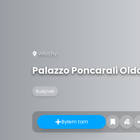
Włochy
Palazzo Poncarali Old
Budynek
Byłem tam