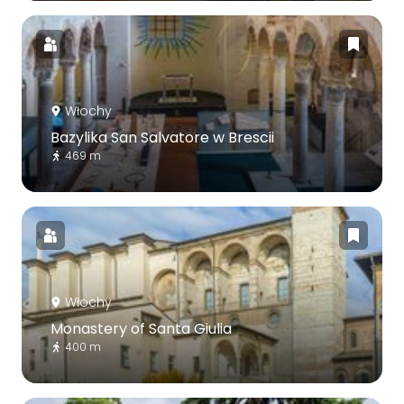
Włochy
Bazylika San Salvatore w Brescii
469 m
Włochy
Monastery of Santa Giulia
400 m