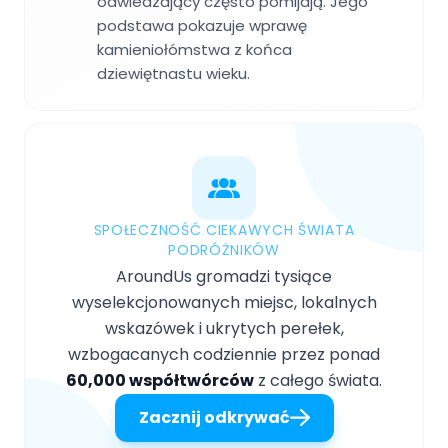
odwiedzający często pomijają. Jego
podstawa pokazuje wprawę
kamieniołómstwa z końca
dziewiętnastu wieku.
SPOŁECZNOŚĆ CIEKAWYCH ŚWIATA
PODRÓŻNIKÓW
AroundUs gromadzi tysiące
wyselekcjonowanych miejsc, lokalnych
wskazówek i ukrytych perełek,
wzbogacanych codziennie przez ponad
60,000 współtwórców
z całego świata.
Zacznij odkrywać