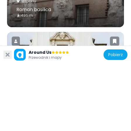
Włochy
Roman basilica
495 m
Around Us
Pobierz
Przewodnik i mapy
Włochy
Church of Sant'Afra
143 m
Włochy