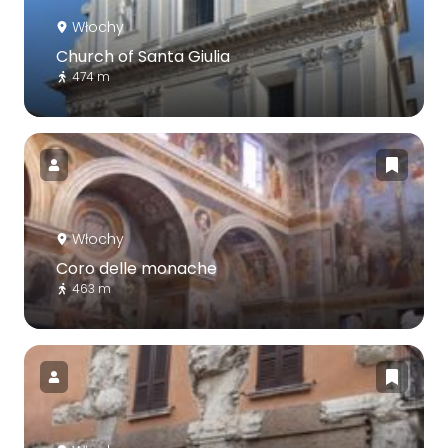
Włochy
Church of Santa Giulia
474 m
Włochy
Coro delle monache
463 m