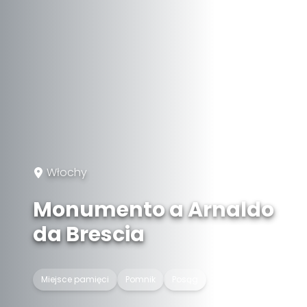
Włochy
Monumento a Arnaldo
da Brescia
Miejsce pamięci
Pomnik
Posąg