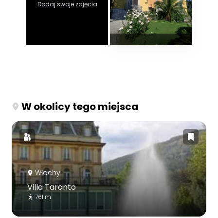
Dodaj swoje zdjęcia
W okolicy tego miejsca
Włochy
Villa Taranto
761 m