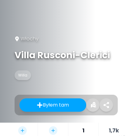
Włochy
Villa Rusconi-Clerici
Willa
Byłem tam
1
1,7k