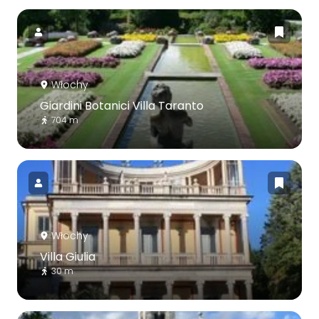
Włochy
Giardini Botanici Villa Taranto
704 m
Włochy
Villa Giulia
30 m