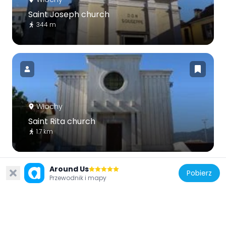
Saint Joseph church
344 m
Włochy
Saint Rita church
1.7 km
Around Us
Pobierz
Przewodnik i mapy
Włochy