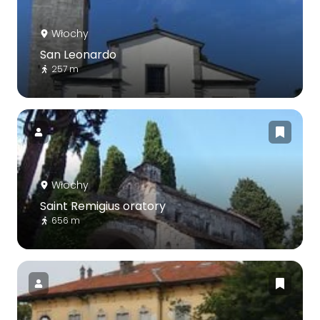
Włochy
San Leonardo
257 m
Włochy
Saint Remigius oratory
656 m