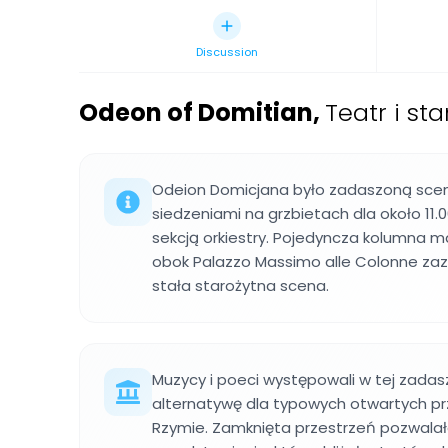
Discussion
Odeon of Domitian
,
Teatr i s
Odeion Domicjana było zadaszoną scen
siedzeniami na grzbietach dla około 11
sekcją orkiestry. Pojedyncza kolumna m
obok Palazzo Massimo alle Colonne zaz
stała starożytna scena.
Muzycy i poeci występowali w tej zadasz
alternatywę dla typowych otwartych pr
Rzymie. Zamknięta przestrzeń pozwalała