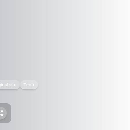
cal site
Teatr