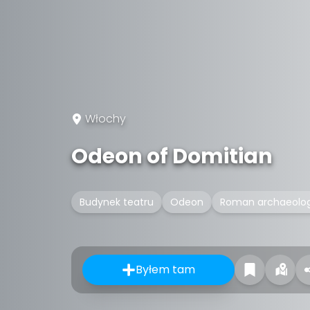
Włochy
Odeon of Domitian
Budynek teatru
Odeon
Roman archaeologi
Byłem tam