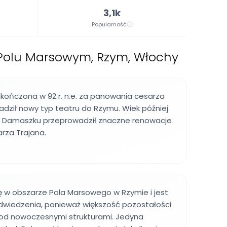
3,1k
Popularność
 Polu Marsowym, Rzym, Włochy
ukończona w 92 r. n.e. za panowania cesarza
dził nowy typ teatru do Rzymu. Wiek później
r z Damaszku przeprowadził znaczne renowacje
rza Trajana.
ię w obszarze Pola Marsowego w Rzymie i jest
odwiedzenia, ponieważ większość pozostałości
od nowoczesnymi strukturami. Jedyna