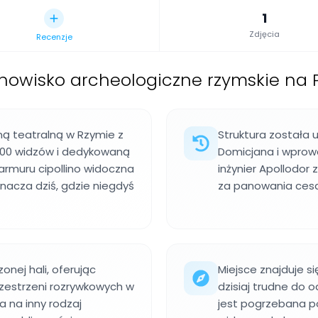
1
Zdjęcia
Recenzje
tanowisko archeologiczne rzymskie na
ą teatralną w Rzymie z
Struktura została 
.000 widzów i dedykowaną
Domicjana i wprowa
armuru cipollino widoczna
inżynier Apollodo
nacza dziś, gdzie niegdyś
za panowania cesa
onej hali, oferując
Miejsce znajduje s
zestrzeni rozrywkowych w
dzisiaj trudne do 
 na inny rodzaj
jest pogrzebana p