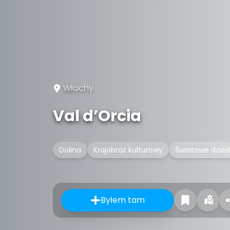
Włochy
Val d’Orcia
Dolina
Krajobraz kulturowy
Światowe dzie
Byłem tam