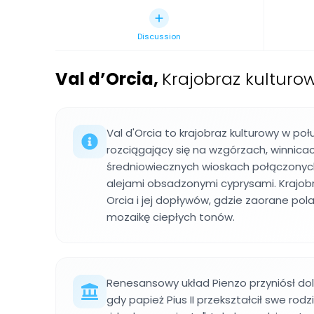
Discussion
Val d’Orcia
,
Krajobraz kulturo
Val d'Orcia to krajobraz kulturowy w poł
rozciągający się na wzgórzach, winnicac
średniowiecznych wioskach połączonych
alejami obsadzonymi cyprysami. Krajob
Orcia i jej dopływów, gdzie zaorane pol
mozaikę ciepłych tonów.
Renesansowy układ Pienzo przyniósł dol
gdy papież Pius II przekształcił swe ro