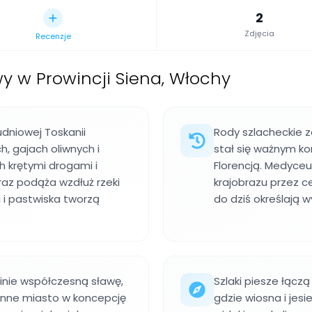
2
Zdjęcia
Recenzje
wy w Prowincji Siena, Włochy
udniowej Toskanii
Rody szlacheckie z
h, gajach oliwnych i
stał się ważnym 
 krętymi drogami i
Florencją. Medyceu
raz podąża wzdłuż rzeki
krajobrazu przez 
a i pastwiska tworzą
do dziś określają w
inie współczesną sławę,
Szlaki piesze łączą
dzinne miasto w koncepcję
gdzie wiosna i jes