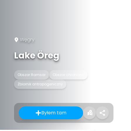
Węgry
Lake Öreg
Obszar Ramsar
Obszar chroniony
Zbiornik antropogeniczny
Byłem tam