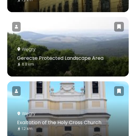
Węgry
Gerecse Protected Landscape Area
6.8 km
Węgry
Exaltation of the Holy Cross Church
1.2 km