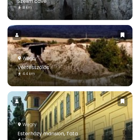
Szelim cave
8 km
Węgry
Vértesszölös
4.4 km
Węgry
Esterházy mansion, Tata
1.2 km