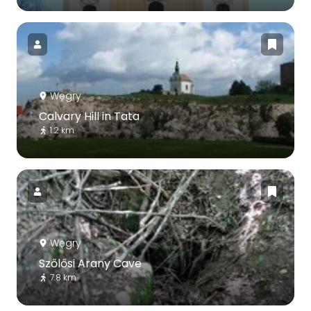
Węgry
Calvary Hill in Tata
1.2 km
Węgry
Szőlősi Arany Cave
7.8 km