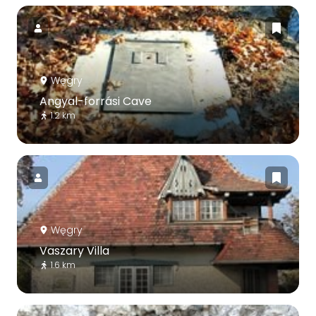
Węgry
Angyal-forrási Cave
1.2 km
Węgry
Vaszary Villa
1.6 km