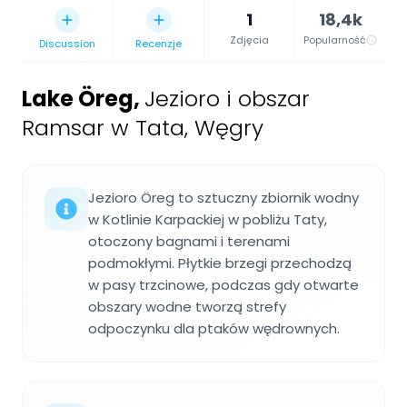
1
18,4k
Zdjęcia
Popularność
Discussion
Recenzje
Lake Öreg
,
Jezioro i obszar
Ramsar w Tata, Węgry
Jezioro Öreg to sztuczny zbiornik wodny
w Kotlinie Karpackiej w pobliżu Taty,
otoczony bagnami i terenami
podmokłymi. Płytkie brzegi przechodzą
w pasy trzcinowe, podczas gdy otwarte
obszary wodne tworzą strefy
odpoczynku dla ptaków wędrownych.