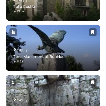
Tata Castle
1.3 km
Węgry
Turul Monument at Bánhida
8.2 km
Węgry