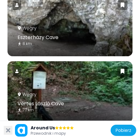
Węgry
Eszterházy Cave
8 km
Węgry
Vértes László Cave
7.7 km
Around Us
Pobierz
Przewodnik i mapy