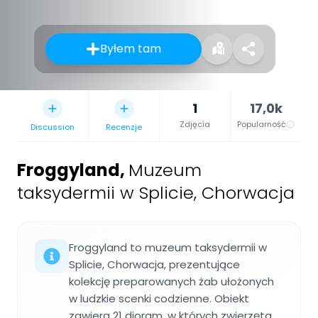
Byłem tam
1
17,0k
Zdjęcia
Popularność
Discussion
Recenzje
Froggyland
,
Muzeum
taksydermii w Splicie, Chorwacja
Froggyland to muzeum taksydermii w
Splicie, Chorwacja, prezentujące
kolekcję preparowanych żab ułożonych
w ludzkie scenki codzienne. Obiekt
zawiera 21 dioram, w których zwierzęta