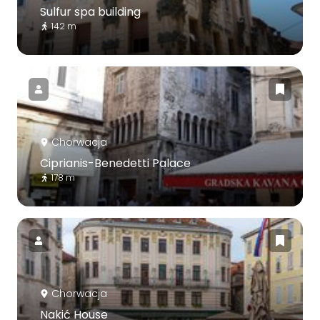
Sulfur spa building
142 m
Chorwacja
Ciprianis-Benedetti Palace
178 m
Chorwacja
Nakić House