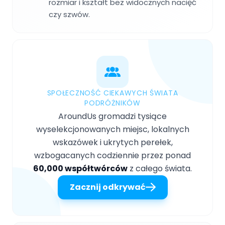
rozmiar i kształt bez widocznych nacięć
czy szwów.
SPOŁECZNOŚĆ CIEKAWYCH ŚWIATA
PODRÓŻNIKÓW
AroundUs gromadzi tysiące
wyselekcjonowanych miejsc, lokalnych
wskazówek i ukrytych perełek,
wzbogacanych codziennie przez ponad
60,000 współtwórców
z całego świata.
Zacznij odkrywać