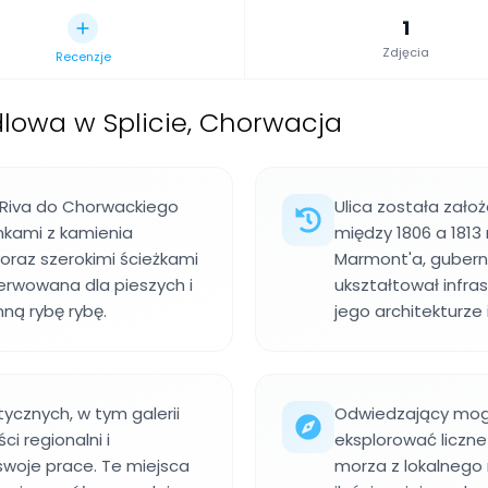
1
Zdjęcia
Recenzje
lowa w Splicie, Chorwacja
 Riva do Chorwackiego
Ulica została zało
nkami z kamienia
między 1806 a 1813
raz szerokimi ścieżkami
Marmont'a, gubern
zerwowana dla pieszych i
ukształtował infras
nną rybę rybę.
jego architekturze 
tycznych, w tym galerii
Odwiedzający mogą
ci regionalni i
eksplorować liczne
swoje prace. Te miejsca
morza z lokalnego r