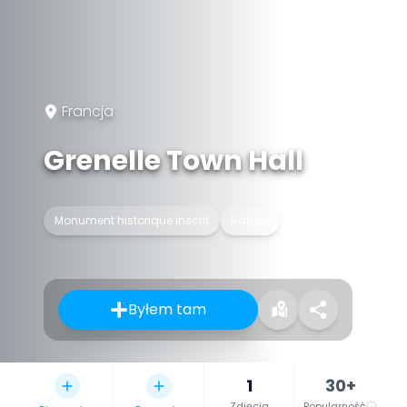
Francja
Grenelle Town Hall
Monument historique inscrit
Ratusz
Byłem tam
1
30+
Zdjęcia
Popularność