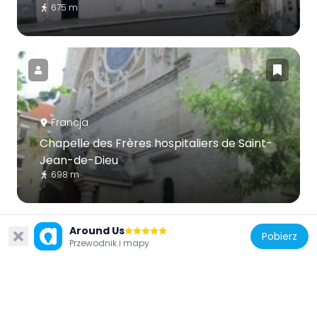
675 m
Francja
Chapelle des Frères hospitaliers de Saint-
Jean-de-Dieu
698 m
Around Us
Pobierz
Przewodnik i mapy
Francja
Ciné-Théâtre Chaplin Saint-Lambert