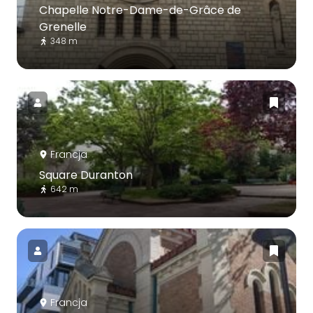
Chapelle Notre-Dame-de-Grâce de
Grenelle
348 m
Francja
Square Duranton
642 m
Francja