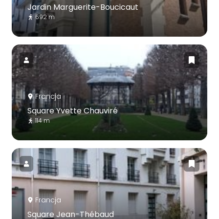
Jardin Marguerite-Boucicaut
692 m
Francja
Square Yvette Chauviré
114 m
Francja
Square Jean-Thébaud