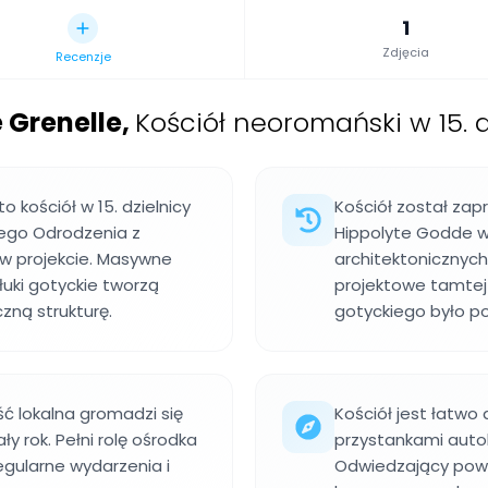
1
Zdjęcia
Recenzje
 Grenelle
,
Kościół neoromański w 15. d
o kościół w 15. dzielnicy
Kościół został zap
ego Odrodzenia z
Hippolyte Godde w 
w projekcie. Masywne
architektonicznyc
łuki gotyckie tworzą
projektowe tamtej 
zną strukturę.
gotyckiego było 
ść lokalna gromadzi się
Kościół jest łatwo
ły rok. Pełni rolę ośrodka
przystankami autob
regularne wydarzenia i
Odwiedzający powi