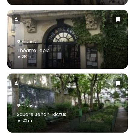
Francja
Théatre Lepic
216 m
Francja
Square Jehan-Rictus
123 m