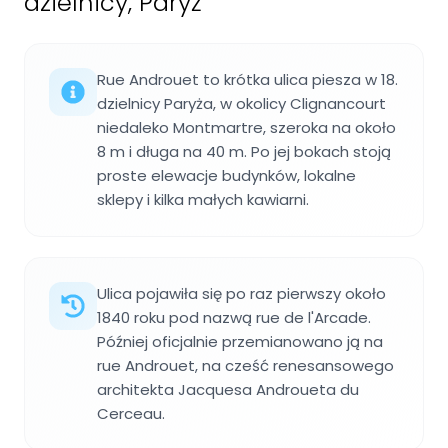
dzielnicy, Paryż
Rue Androuet to krótka ulica piesza w 18.
dzielnicy Paryża, w okolicy Clignancourt
niedaleko Montmartre, szeroka na około
8 m i długa na 40 m. Po jej bokach stoją
proste elewacje budynków, lokalne
sklepy i kilka małych kawiarni.
Ulica pojawiła się po raz pierwszy około
1840 roku pod nazwą rue de l'Arcade.
Później oficjalnie przemianowano ją na
rue Androuet, na cześć renesansowego
architekta Jacquesa Androueta du
Cerceau.