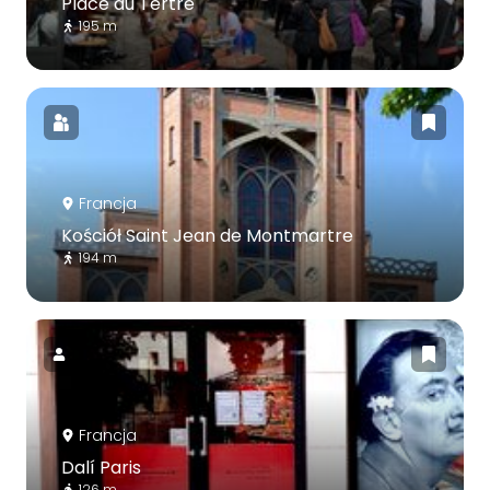
Place du Tertre
195 m
Francja
Kościół Saint Jean de Montmartre
194 m
Francja
Dalí Paris
126 m