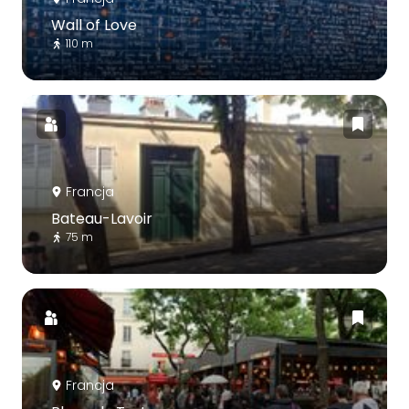
Wall of Love
110 m
Francja
Bateau-Lavoir
75 m
Francja