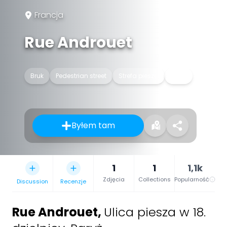
Francja
Rue Androuet
Bruk
Pedestrian street
Strefa piesza
Ulica
Byłem tam
1
1
1,1k
Zdjęcia
Collections
Popularność
Discussion
Recenzje
Rue Androuet
,
Ulica piesza w 18.