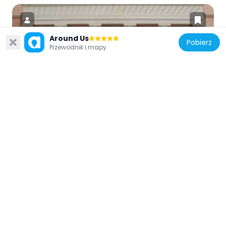
Around Us
Pobierz
Przewodnik i mapy
Francja
Théâtre des Abbesses
143 m
Francja
Fontaine du Château d'eau de Montmartre
144 m