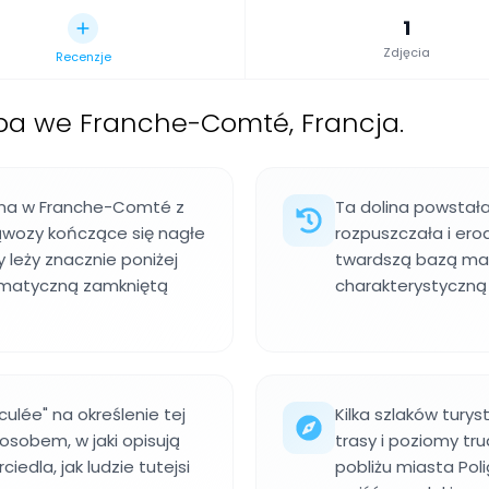
1
Zdjęcia
Recenzje
epa we Franche-Comté, Francja.
lina w Franche-Comté z
Ta dolina powstał
ąwozy kończące się nagłe
rozpuszczała i er
 leży znacznie poniżej
twardszą bazą margl
amatyczną zamkniętą
charakterystyczną
ulée" na określenie tej
Kilka szlaków turys
posobem, w jaki opisują
trasy i poziomy tru
iedla, jak ludzie tutejsi
pobliżu miasta Po