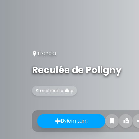
Francja
Reculée de Poligny
Steephead valley
Byłem tam