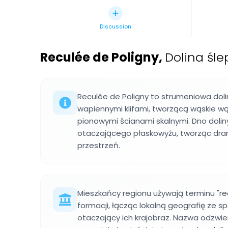
Discussion
Reculée de Poligny
,
Dolina śl
Reculée de Poligny to strumeniowa do
wapiennymi klifami, tworzącą wąskie w
pionowymi ścianami skalnymi. Dno doliny
otaczającego płaskowyżu, tworząc dr
przestrzeń.
Mieszkańcy regionu używają terminu "rec
formacji, łącząc lokalną geografię ze s
otaczający ich krajobraz. Nazwa odzwierc