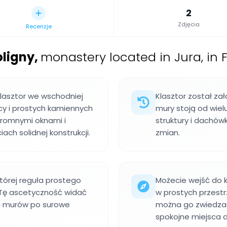
2
Zdjęcia
Recenzje
oligny
,
monastery located in Jura, in 
klasztor we wschodniej
Klasztor został zało
icy i prostych kamiennych
mury stoją od wiel
kromnymi oknami i
struktury i dachów
ach solidnej konstrukcji.
zmian.
 której reguła prostego
Możecie wejść do ka
 Tę ascetyczność widać
w prostych przestr
h murów po surowe
można go zwiedzać
spokojne miejsca 