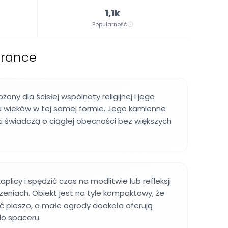
1,1k
Popularność
France
żony dla ścisłej wspólnoty religijnej i jego
u wieków w tej samej formie. Jego kamienne
ki świadczą o ciągłej obecności bez większych
plicy i spędzić czas na modlitwie lub refleksji
zeniach. Obiekt jest na tyle kompaktowy, że
 pieszo, a małe ogrody dookoła oferują
do spaceru.