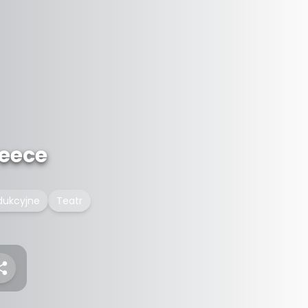
reece
dukcyjne
Teatr