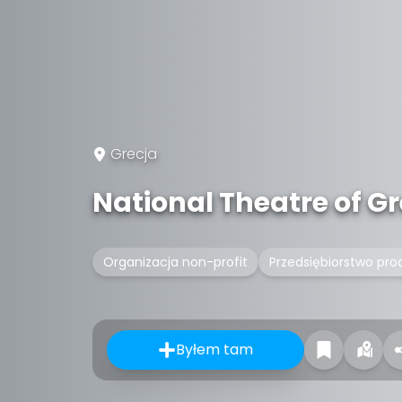
Grecja
National Theatre of G
Organizacja non-profit
Przedsiębiorstwo pro
Byłem tam