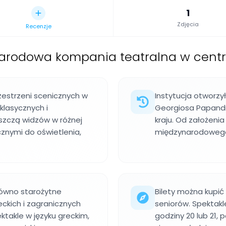
1
Zdjęcia
Recenzje
arodowa kompania teatralna w centr
zestrzeni scenicznych w
Instytucja otworzy
klasycznych i
Georgiosa Papandr
szczą widzów w różnej
kraju. Od założenia
cznymi do oświetlenia,
międzynarodowego r
równo starożytne
Bilety można kupić 
eckich i zagranicznych
seniorów. Spektakl
takle w języku greckim,
godziny 20 lub 21