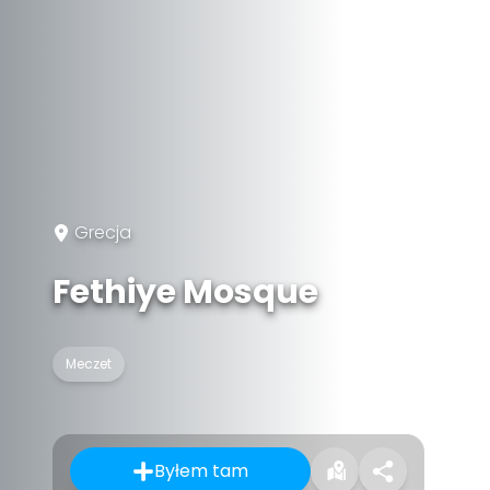
Grecja
Fethiye Mosque
Meczet
Byłem tam