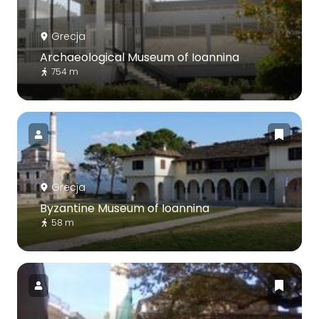
Grecja
Archaeological Museum of Ioannina
754 m
Grecja
Byzantine Museum of Ioannina
58 m