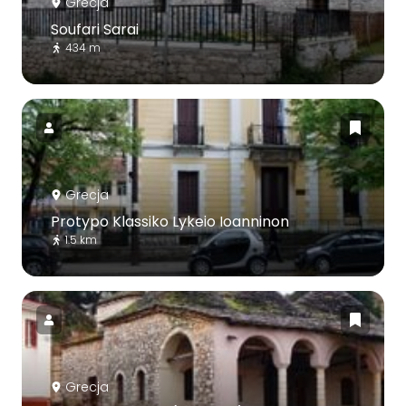
Grecja
Soufari Sarai
434 m
Grecja
Protypo Klassiko Lykeio Ioanninon
1.5 km
Grecja