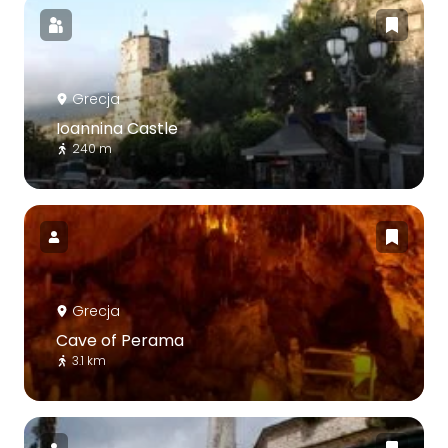
Grecja
Ioannina Castle
240 m
Grecja
Cave of Perama
3.1 km