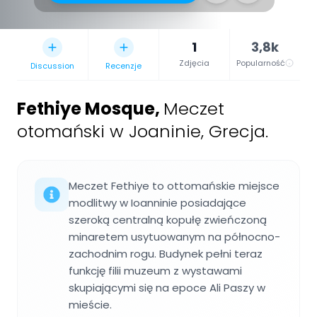
1
3,8k
Zdjęcia
Popularność
Discussion
Recenzje
Fethiye Mosque
,
Meczet
otomański w Joaninie, Grecja.
Meczet Fethiye to ottomańskie miejsce
modlitwy w Ioanninie posiadające
szeroką centralną kopułę zwieńczoną
minaretem usytuowanym na północno-
zachodnim rogu. Budynek pełni teraz
funkcję filii muzeum z wystawami
skupiającymi się na epoce Ali Paszy w
mieście.