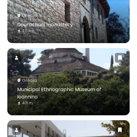
Grecja
Dourachani monastery
4.5 km
Grecja
Municipal Ethnographic Museum of
Ioannina
401 m