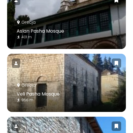
Grecja
Aslan Pasha Mosque
401 m
Grecja
Veli Pasha Mosque
956 m