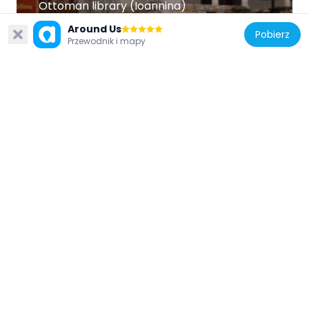
Ottoman library (Ioannina)
367 m
Around Us
Pobierz
Przewodnik i mapy
Grecja
Statue of Alexandros Papagos, Ioannina
950 m
Grecja
Clock tower of Ioannina