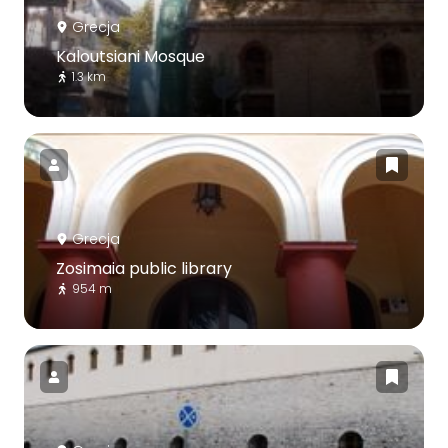
Grecja
Kaloutsiani Mosque
1.3 km
Grecja
Zosimaia public library
954 m