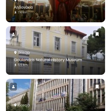
Grecja
Αηδονάκια
7.4 km
Grecja
Goulandris Natural History Museum
5.5 km
Grecja