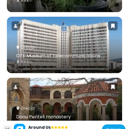
5.6 km
Grecja
OTE Museum of Telecommunications
6.4 km
Grecja
Daou Penteli monastery
7.1 km
Around Us