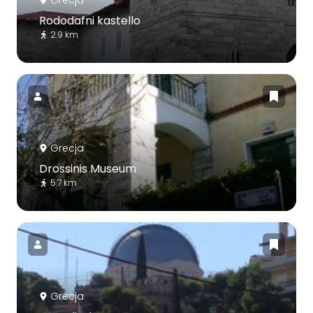
Grecja
Rododafni kastello
2.9 km
Grecja
Drossinis Museum
5.7 km
Grecja