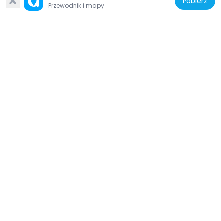
Pobierz
Przewodnik i mapy
Grecja
Athens Clue
6.6 km
Grecja
Statue of Paris
5.7 km