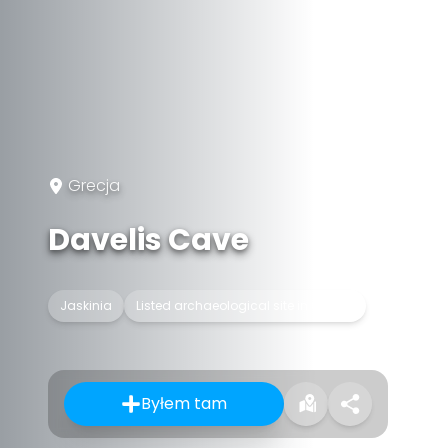
Grecja
Davelis Cave
Jaskinia
Listed archaeological site in Greece
Byłem tam