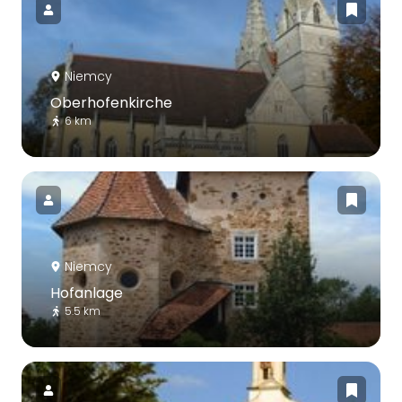
Niemcy
Oberhofenkirche
6 km
Niemcy
Hofanlage
5.5 km