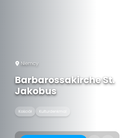
Niemcy
Barbarossakirche St.
Jakobus
Kościół
Kulturdenkmal