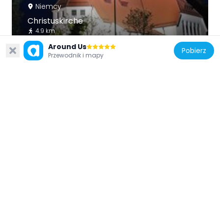
Niemcy
Christuskirche
4.9 km
Around Us
Pobierz
Przewodnik i mapy
Niemcy
Rehgebirge und Pfuhlbach
3.7 km
Niemcy