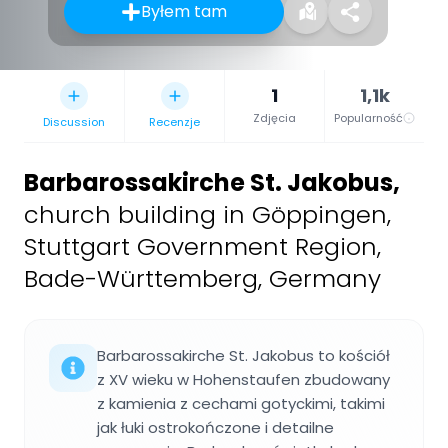
Byłem tam
1
1,1k
Zdjęcia
Popularność
Discussion
Recenzje
Barbarossakirche St. Jakobus
,
church building in Göppingen,
Stuttgart Government Region,
Bade-Württemberg, Germany
Barbarossakirche St. Jakobus to kościół
z XV wieku w Hohenstaufen zbudowany
z kamienia z cechami gotyckimi, takimi
jak łuki ostrokończone i detailne