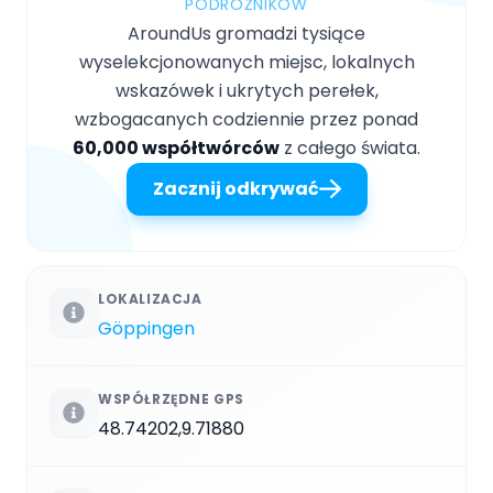
PODRÓŻNIKÓW
AroundUs gromadzi tysiące
wyselekcjonowanych miejsc, lokalnych
wskazówek i ukrytych perełek,
wzbogacanych codziennie przez ponad
60,000 współtwórców
z całego świata.
Zacznij odkrywać
LOKALIZACJA
Göppingen
WSPÓŁRZĘDNE GPS
48.74202,9.71880