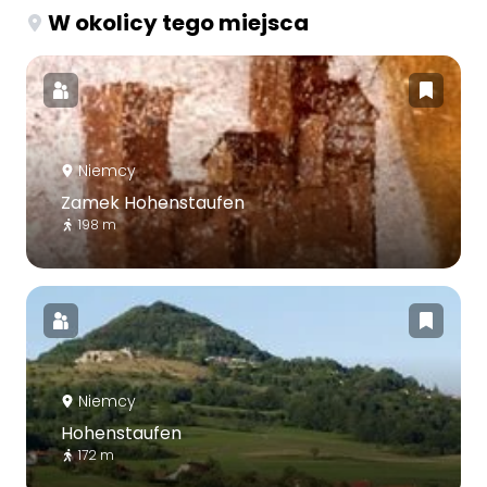
W okolicy tego miejsca
Niemcy
Zamek Hohenstaufen
198 m
Niemcy
Hohenstaufen
172 m