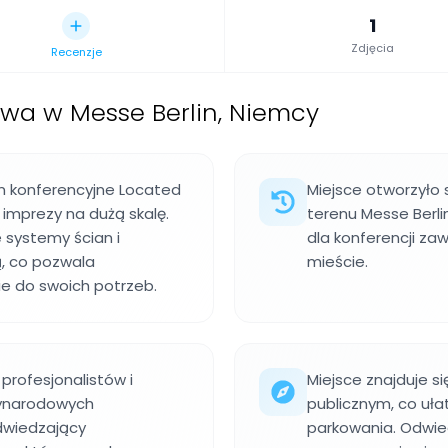
1
Zdjęcia
Recenzje
wa w Messe Berlin, Niemcy
m konferencyjne Located
Miejsce otworzyło s
 imprezy na dużą skalę.
terenu Messe Berl
systemy ścian i
dla konferencji z
, co pozwala
mieście.
e do swoich potrzeb.
profesjonalistów i
Miejsce znajduje s
dzynarodowych
publicznym, co uła
dwiedzający
parkowania. Odwie