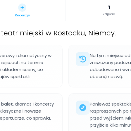
1
Zdjęcia
Recenzje
 teatr miejski w Rostocku, Niemcy.
operowy i dramatyczny w
Na tym miejscu od 1
miejscach na terenie
zniszczony podczas
ą i układem sceny, co
odbudowano i wzno
jów spektakli.
obecną nazwą.
 balet, dramat i koncerty
Ponieważ spektakle
. Klasyczne i nowsze
rozproszonych po m
epertuarze, co sprawia,
przed wyjściem. Mie
przyjście kilka min