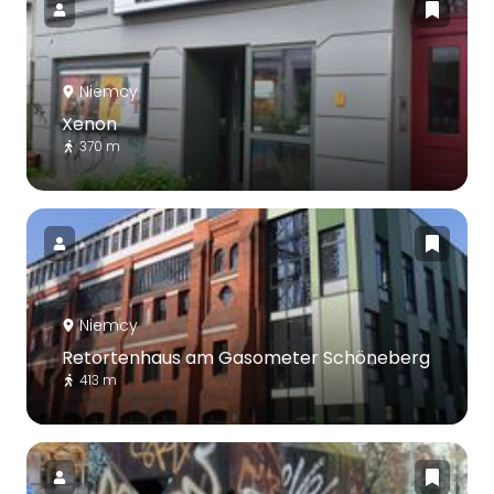
Niemcy
Xenon
370 m
Niemcy
Retortenhaus am Gasometer Schöneberg
413 m