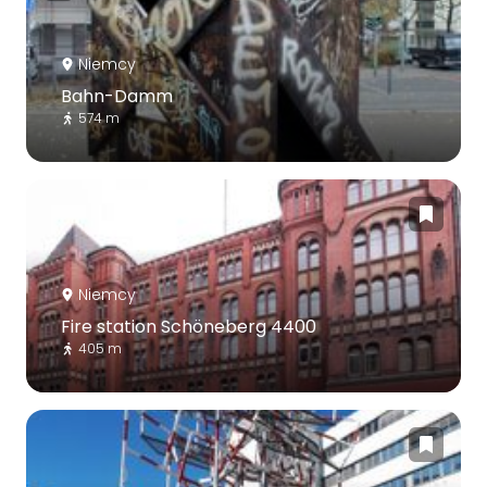
Niemcy
Bahn-Damm
574 m
Niemcy
Fire station Schöneberg 4400
405 m