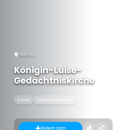
Niemcy
Königin-Luise-
Gedächtniskirche
Kościół
Zabytek architektury
Byłem tam