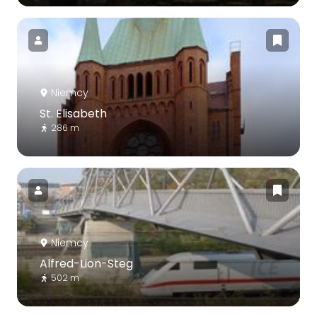
Niemcy
St. Elisabeth
286 m
Niemcy
Alfred-Lion-Steg
502 m