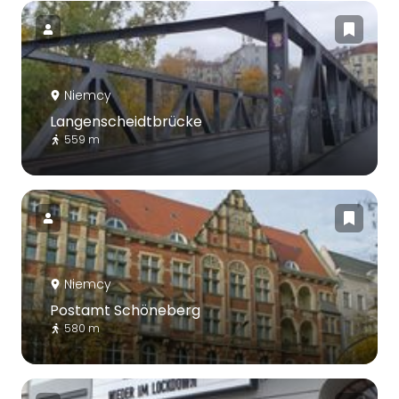
Niemcy
Langenscheidtbrücke
559 m
Niemcy
Postamt Schöneberg
580 m