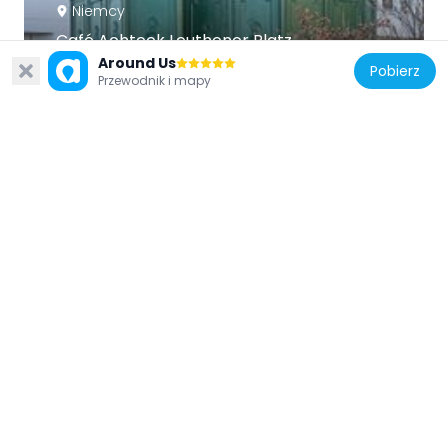
Niemcy
Café Achteck Leuthener Platz
277 m
Around Us
Pobierz
Przewodnik i mapy
Niemcy
Mietshaus Crellestraße 9
456 m
Niemcy