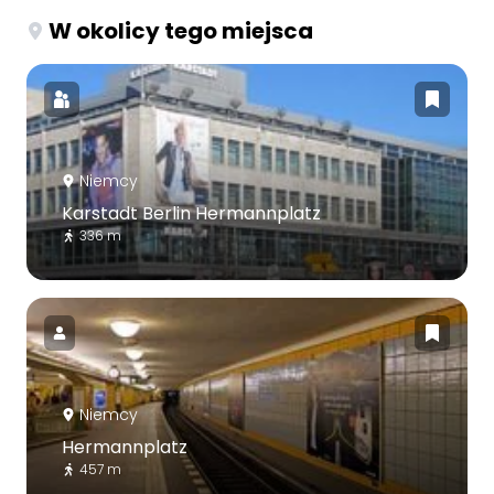
W okolicy tego miejsca
Niemcy
Karstadt Berlin Hermannplatz
336 m
Niemcy
Hermannplatz
457 m