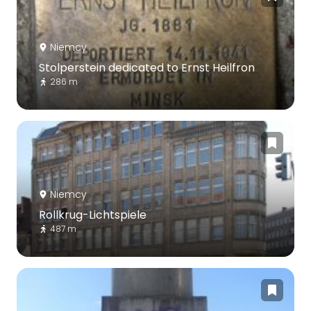
Niemcy
Stolperstein dedicated to Ernst Heilfron
286 m
Niemcy
Rollkrug-Lichtspiele
487 m