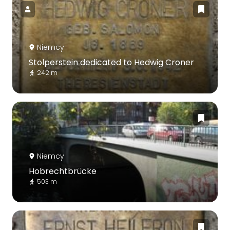
Niemcy
Stolperstein dedicated to Hedwig Croner
242 m
Niemcy
Hobrechtbrücke
503 m