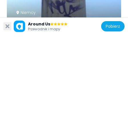
Niemcy
Dancing Couple
Around Us
Pobierz
373 m
Przewodnik i mapy
Niemcy
Stolperstein dedicated to Rachel Adler
280 m