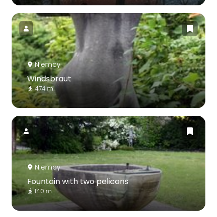
Niemcy
Windsbraut
474 m
Niemcy
Fountain with two pelicans
140 m