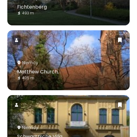
Fichtenberg
493 m
Niemcy
Matthew Church,
405 m
Niemcy
Schwartzsche Villa