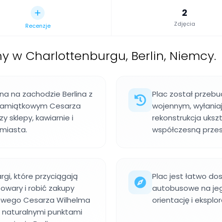
2
Zdjęcia
Recenzje
ny w Charlottenburgu, Berlin, Niemcy.
na na zachodzie Berlina z
Plac został przebu
Pamiątkowym Cesarza
wojennym, wyłaniaj
y sklepy, kawiarnie i
rekonstrukcja uksz
 miasta.
współczesną przest
gi, które przyciągają
Plac jest łatwo do
wary i robić zakupy
autobusowe na jego
kowego Cesarza Wilhelma
orientację i eksplo
 naturalnymi punktami