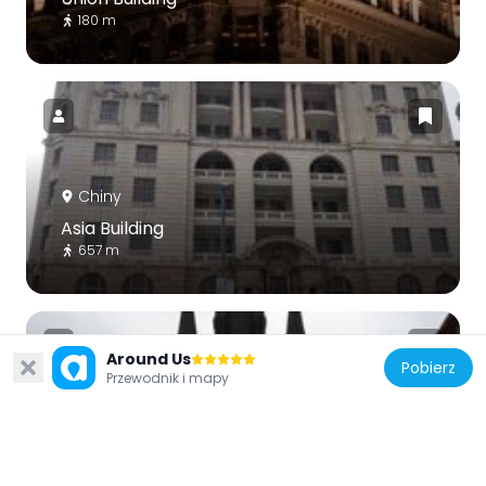
180 m
Chiny
Asia Building
657 m
Around Us
Pobierz
Przewodnik i mapy
Chiny
Saint Joseph's Church
768 m