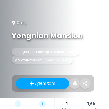
Chiny
Yongnian Mansion
Shanghai outstanding historical building
Wielokondygnacyjny budynek miejski
Byłem tam
1
1,6k