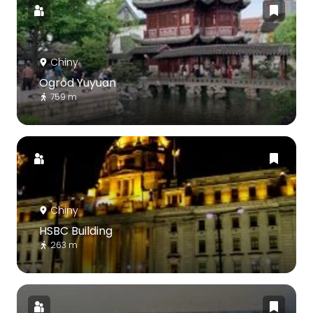
Chiny
Ogród Yuyuan
759 m
Chiny
HSBC Building
263 m