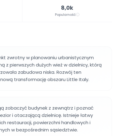
8,0k
Popularność
unkt zwrotny w planowaniu urbanistycznym
ą z pierwszych dużych wież w dzielnicy, którą
yzowała zabudowa niska. Rozwój ten
ową transformację obszaru Little Italy.
ą zobaczyć budynek z zewnątrz i poznać
jezior i otaczającą dzielnicę. Istnieje łatwy
ch restauracji, powierzchni handlowych i
znych w bezpośrednim sąsiedztwie.