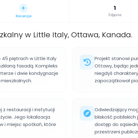
1
Zdjęcia
Recenzje
kalny w Little Italy, Ottawa, Kanada.
45 piętrach w Little Italy
Projekt stanowi p
 szklaną fasadą. Kompleks
Ottawy, będąc jedn
terze i dwie kondygnacje
niegdyś charakter
mieszkalnych.
zapoczątkował pion
z restauracji i instytucji
Odwiedzający mog
życie. Jego lokalizacja
bliskość pobliskich 
 i miejsc spotkań, które
dostęp do sąsiedni
przestrzeni public