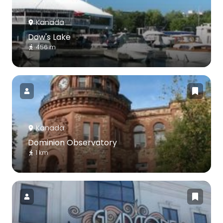
Kanada
Dow's Lake
456 m
Kanada
Dominion Observatory
1 km