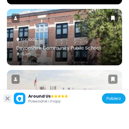
Kanada
Devonshire Community Public School
1.5 km
Around Us
Pobierz
Kanada
Przewodnik i mapy
K.W. Neatby Building
1.2 km