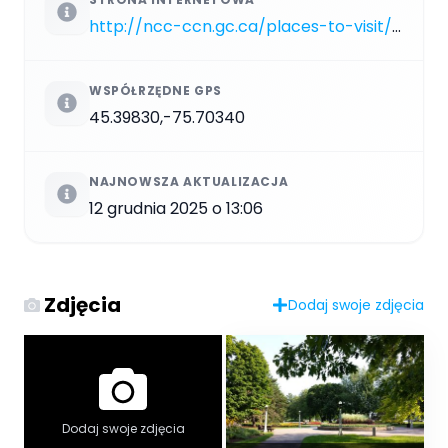
http://ncc-ccn.gc.ca/places-to-visit/parks-paths/commissioners-park
WSPÓŁRZĘDNE GPS
45.39830,-75.70340
NAJNOWSZA AKTUALIZACJA
12 grudnia 2025 o 13:06
Zdjęcia
Dodaj swoje zdjęcia
Dodaj swoje zdjęcia