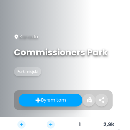
Kanada
Commissioners Park
Park miejski
Byłem tam
1
2,9k