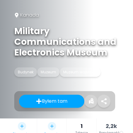
Kanada
Military
Communications and
Electronics Museum
Budynek
Muzeum
Muzeum wojskowe
Byłem tam
1
2,2k
Zdjęcia
Popularność