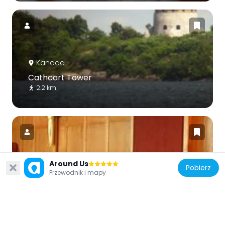
Kanada
Cathcart Tower
2.2 km
Around Us
Pobierz
Kanada
Przewodnik i mapy
Royal Military College of Canada chapels
2.7 km