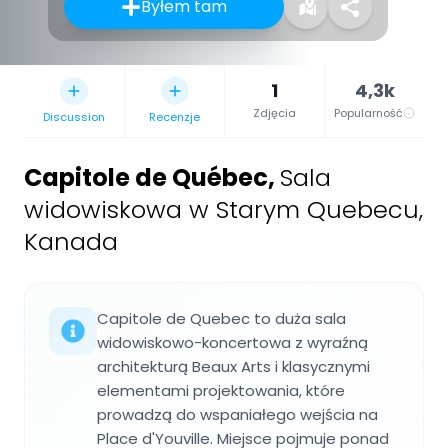
Byłem tam
1
4,3k
Zdjęcia
Popularność
Discussion
Recenzje
Capitole de Québec
,
Sala
widowiskowa w Starym Quebecu,
Kanada
Capitole de Quebec to duża sala
widowiskowo-koncertowa z wyraźną
architekturą Beaux Arts i klasycznymi
elementami projektowania, które
prowadzą do wspaniałego wejścia na
Place d'Youville. Miejsce pojmuje ponad