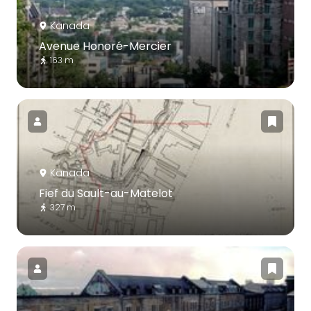
Kanada
Avenue Honoré-Mercier
163 m
Kanada
Fief du Sault-au-Matelot
327 m