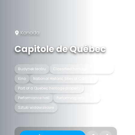
Kanada
Capitole de Québec
Budynek teatru
Classified heritage immovable
Kino
National Historic Sites of Canada
Part of a Quebec heritage property
Performance hall
Performing arts centre
Sztuki widowiskowe