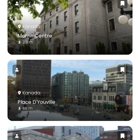
Kanada
Morrin Centre
231 m
Kanada
Place D'Youville
66 m