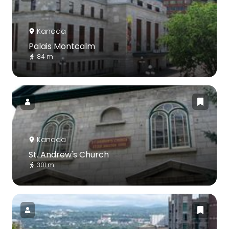
Kanada
Palais Montcalm
84 m
Kanada
St. Andrew's Church
301 m