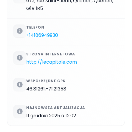
972, rue Saint-Jean, Québec, Québec,
G1R 1R5
TELEFON
+14186949930
STRONA INTERNETOWA
http://lecapitole.com
WSPÓŁRZĘDNE GPS
46.81261,-71.21358
NAJNOWSZA AKTUALIZACJA
11 grudnia 2025 o 12:02