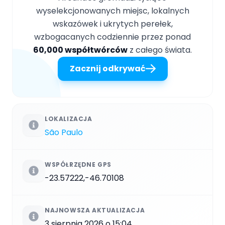
wyselekcjonowanych miejsc, lokalnych
wskazówek i ukrytych perełek,
wzbogacanych codziennie przez ponad
60,000 współtwórców
z całego świata.
Zacznij odkrywać
LOKALIZACJA
São Paulo
WSPÓŁRZĘDNE GPS
-23.57222,-46.70108
NAJNOWSZA AKTUALIZACJA
3 sierpnia 2026 o 15:04