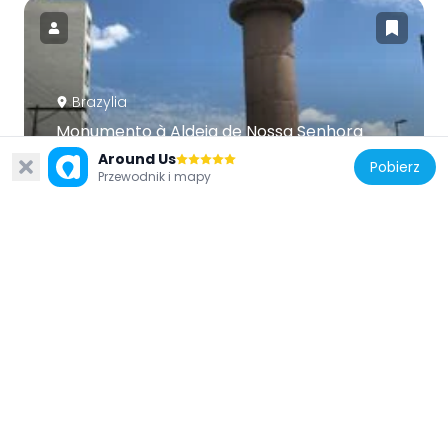
Brazylia
Monumento à Aldeia de Nossa Senhora
dos Pinheiros
Around Us
Pobierz
927 m
Przewodnik i mapy
Brazylia
Galeria Leme
414 m