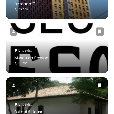
Birmann 21
762 m
Brazylia
Museu da Pessoa
1.8 km
Brazylia
Butantã House