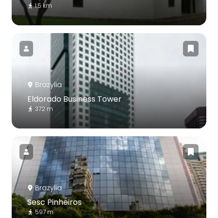
1.5 km
Brazylia
Eldorado Business Tower
372 m
Brazylia
Sesc Pinheiros
597 m