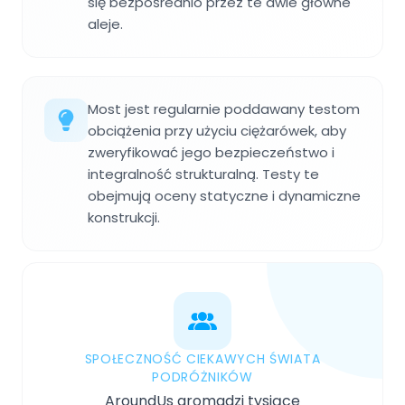
się bezpośrednio przez te dwie główne
aleje.
Most jest regularnie poddawany testom
obciążenia przy użyciu ciężarówek, aby
zweryfikować jego bezpieczeństwo i
integralność strukturalną. Testy te
obejmują oceny statyczne i dynamiczne
konstrukcji.
SPOŁECZNOŚĆ CIEKAWYCH ŚWIATA
PODRÓŻNIKÓW
AroundUs gromadzi tysiące