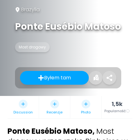
Brazylia
Ponte Eusébio Matoso
Most drogowy
Byłem tam
1,5k
Popularność
Discussion
Recenzje
Photo
Ponte Eusébio Matoso
,
Most