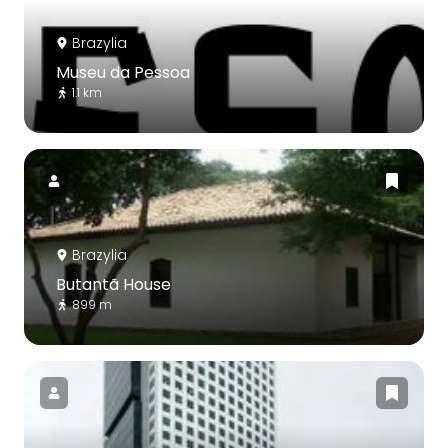
Brazylia
Museu da Pessoa
1.1 km
Brazylia
Butantã House
899 m