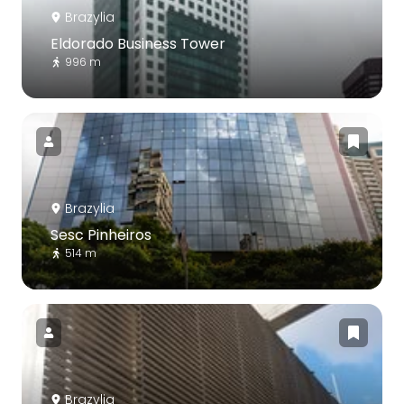
Brazylia
Eldorado Business Tower
996 m
Brazylia
Sesc Pinheiros
514 m
Brazylia