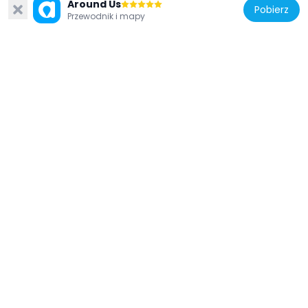
Around Us
Pobierz
Przewodnik i mapy
Brazylia
O Caçador De Esmeraldas (Fragmento Do
Monumento A Olavo Bilac)
1.3 km
Brazylia
Monumento a Armando de Salles Oliveira
1.1 km