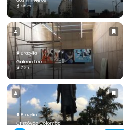
dos Pinheiros
915 m
Brazylia
Galeria Leme
716 m
Brazylia
Cristóvão Colombo
1.4 km