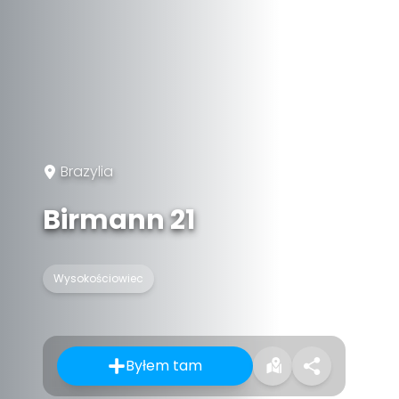
Brazylia
Birmann 21
Wysokościowiec
Byłem tam