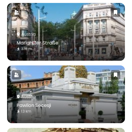
Austria
Mariahilfer Straße
378 m
Austria
Pawilon Secesji
1.3 km