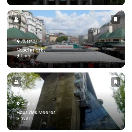
Austria
Naschmarkt
1.1 km
Austria
Haus des Meeres
358 m