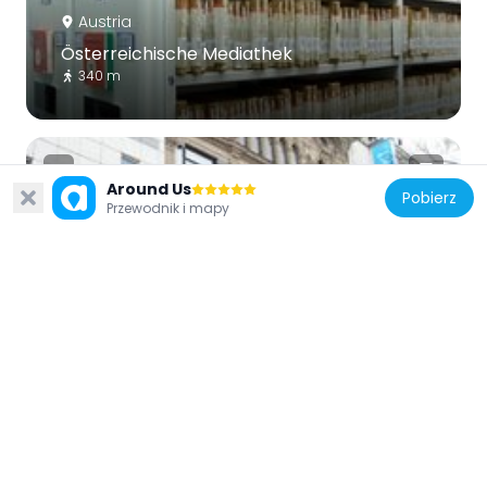
Austria
Österreichische Mediathek
340 m
Around Us
Pobierz
Przewodnik i mapy
Austria
Herzmansky
705 m
Austria