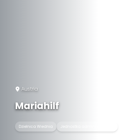
Austria
Mariahilf
Dzielnica Wiednia
Jednostka administracyjna