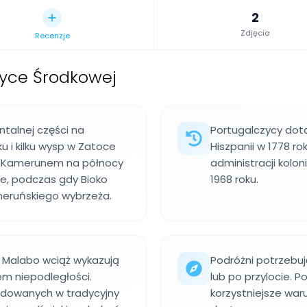
2
Zdjęcia
Recenzje
ryce Środkowej
talnej części na
Portugalczycy dotar
 i kilku wysp w Zatoce
Hiszpanii w 1778 ro
 z Kamerunem na północy
administracji kolo
e, podczas gdy Bioko
1968 roku.
meruńskiego wybrzeża.
w Malabo wciąż wykazują
Podróżni potrzebu
em niepodległości.
lub po przylocie. 
udowanych w tradycyjny
korzystniejsze waru