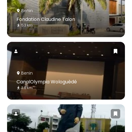
Benin
Fondation Claudine Talon
5.3 km
Benin
CanalOlympia Wologuèdé
3.6 km