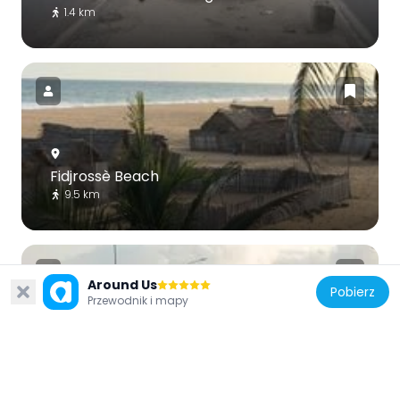
1.4 km
Fidjrossè Beach
9.5 km
Around Us
Pobierz
Przewodnik i mapy
Benin
Pont Konrad-Adenauer de Cotonou
93 m