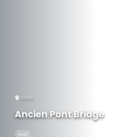
Benin
Ancien Pont Bridge
Most