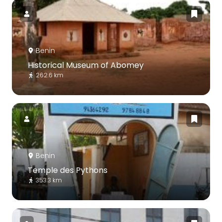
Benin
Historical Museum of Abomey
262.6 km
Benin
Temple des Pythons
353.3 km