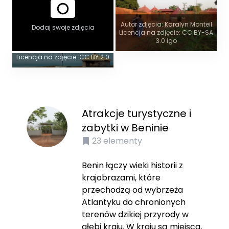
Autor zdjęcia: Karalyn Monteil
Dodaj swoje zdjęcia
Widok panoramiczny
Licencja na zdjęcie: CC BY-SA
3.0 igo
Autor zdjęcia:
Voodoo_Temple_(Ouidah,_Benin).jpg
Licencja na zdjęcie: CC BY 2.0
Atrakcje turystyczne i
zabytki w Beninie
23
elementy
Benin łączy wieki historii z
krajobrazami, które
przechodzą od wybrzeża
Atlantyku do chronionych
terenów dzikiej przyrody w
głębi kraju. W kraju są miejsca,