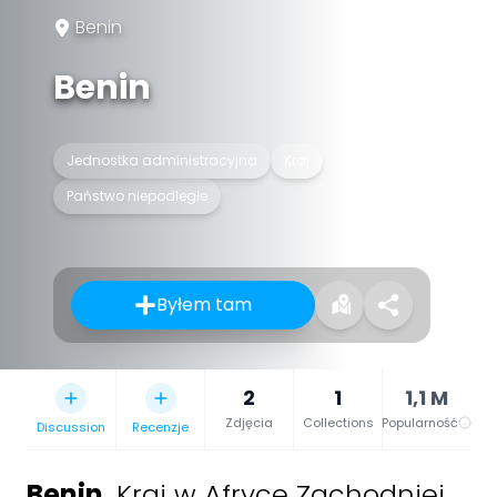
Benin
Benin
Jednostka administracyjna
Kraj
Państwo niepodległe
Byłem tam
2
1
1,1 M
Zdjęcia
Collections
Popularność
Discussion
Recenzje
Benin
,
Kraj w Afryce Zachodniej