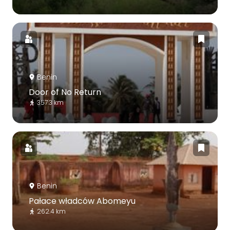
Benin
Door of No Return
357.3 km
Benin
Pałace władców Abomeyu
262.4 km