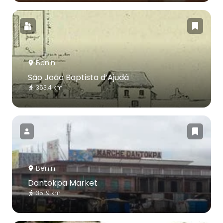
Benin
São João Baptista d’Ajudá
353.4 km
Benin
Dantokpa Market
351.9 km